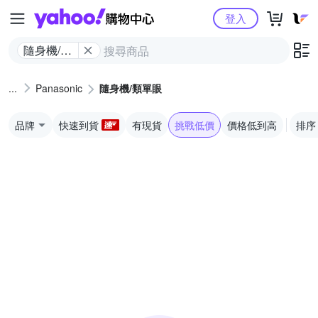
Yahoo購物中心
登入
隨身機/類
單眼
Panasonic
隨身機/類單眼
品牌
快速到貨
有現貨
挑戰低價
價格低到高
排序