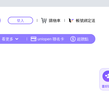
購物車
帳號綁定送
登入
看更多
uniopen 聯名卡
超贈點