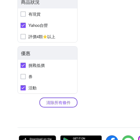
商品狀況
有現貨
Yahoo自營
評價4顆
以上
優惠
挑戰低價
券
活動
清除所有條件