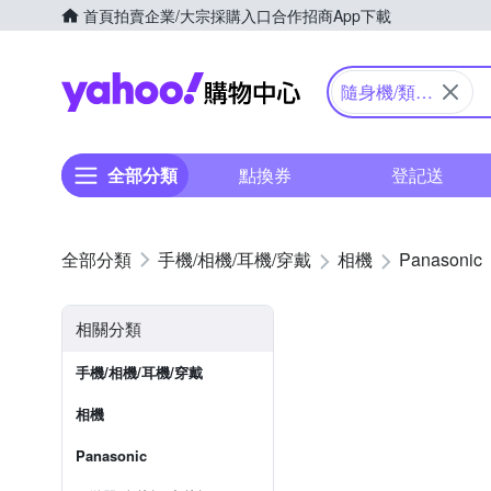
首頁
拍賣
企業/大宗採購入口
合作招商
App下載
Yahoo購物中心
隨身機/類單
眼
全部分類
點換券
登記送
手機/相機/耳機/穿戴
相機
Panasonic
相關分類
手機/相機/耳機/穿戴
相機
Panasonic