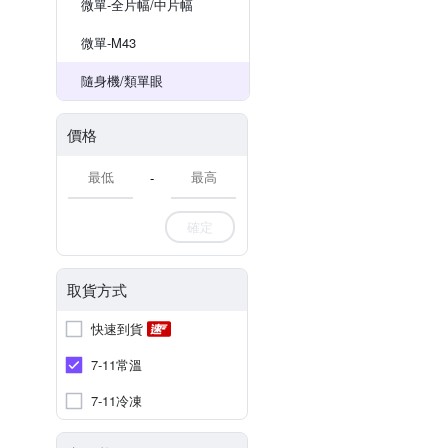
微單-全片幅/中片幅
微單-M43
隨身機/類單眼
價格
-
確定
取貨方式
快速到貨
7-11常溫
7-11冷凍