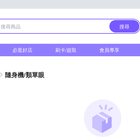
搜尋
必逛好店
刷卡/超取
會員專享
隨身機/類單眼