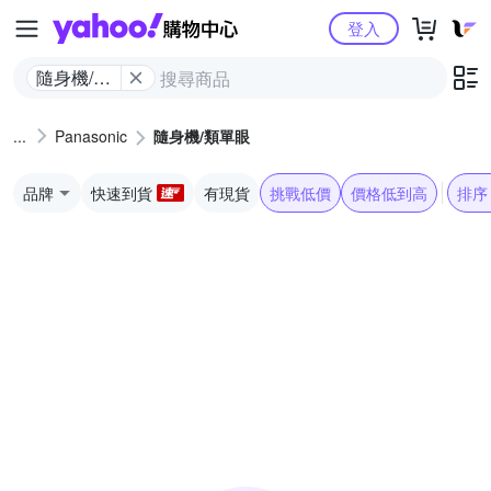
Yahoo購物中心
登入
隨身機/類
單眼
Panasonic
隨身機/類單眼
品牌
快速到貨
有現貨
挑戰低價
價格低到高
排序