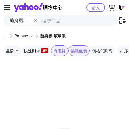
Yahoo購物中心
登入
隨身機/類
單眼
Panasonic
隨身機/類單眼
品牌
快速到貨
有現貨
挑戰低價
價格低到高
排序