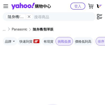
Yahoo購物中心
登入
隨身機/類
單眼
Panasonic
隨身機/類單眼
品牌
快速到貨
有現貨
挑戰低價
價格低到高
排序