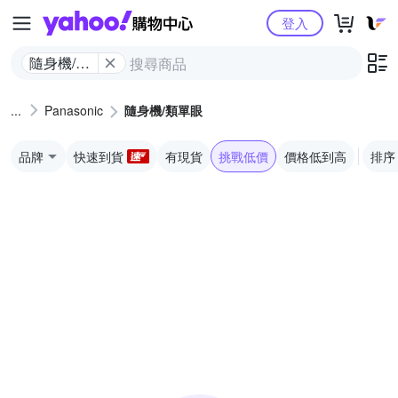
Yahoo購物中心
登入
隨身機/類
單眼
Panasonic
隨身機/類單眼
品牌
快速到貨
有現貨
挑戰低價
價格低到高
排序