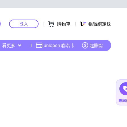
購物車
帳號綁定送
登入
看更多
uniopen 聯名卡
超贈點