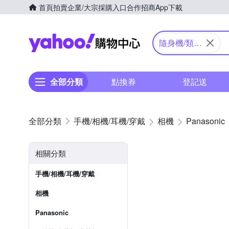
首頁
拍賣
企業/大宗採購入口
合作招商
App下載
Yahoo購物中心
隨身機/類單
眼
全部分類
點換券
登記送
手機/相機/耳機/穿戴
相機
Panasonic
相關分類
手機/相機/耳機/穿戴
相機
Panasonic