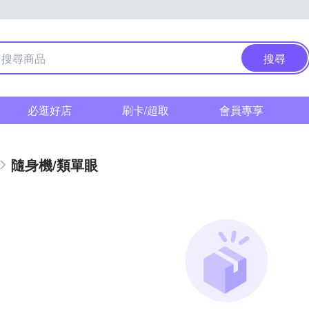
搜尋
必逛好店
刷卡/超取
會員專享
隨身機/類單眼