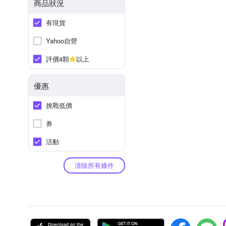
商品狀況
有現貨
Yahoo自營
評價4顆
以上
優惠
挑戰低價
券
活動
清除所有條件