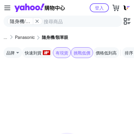
Yahoo購物中心
登入
隨身機/類
單眼
Panasonic
隨身機/類單眼
品牌
快速到貨
有現貨
挑戰低價
價格低到高
排序