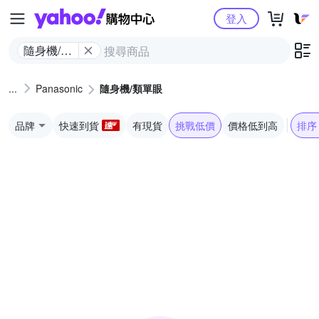
Yahoo購物中心
登入
隨身機/類
單眼
Panasonic
隨身機/類單眼
品牌
快速到貨
有現貨
挑戰低價
價格低到高
排序