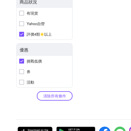
商品狀況
有現貨
Yahoo自營
評價4顆
以上
優惠
挑戰低價
券
活動
清除所有條件