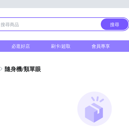
搜尋
必逛好店
刷卡/超取
會員專享
隨身機/類單眼