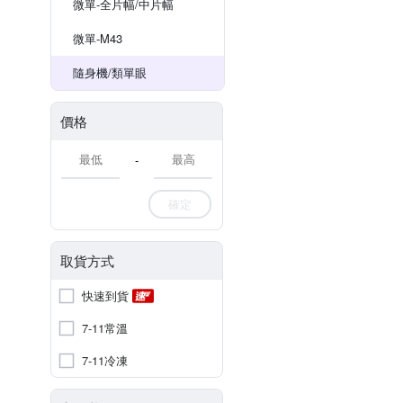
微單-全片幅/中片幅
微單-M43
隨身機/類單眼
價格
-
確定
取貨方式
快速到貨
7-11常溫
7-11冷凍