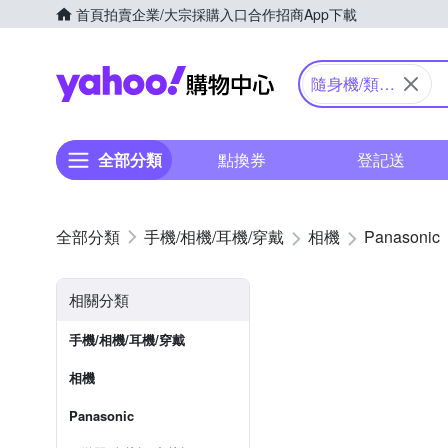
首頁
拍賣
企業/大宗採購入口
合作招商
App下載
Yahoo購物中心
隨身機/類單
眼
全部分類
點換券
登記送
手機/相機/耳機/穿戴
相機
Panasonic
相關分類
手機/相機/耳機/穿戴
相機
Panasonic