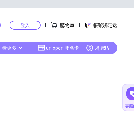
購物車
帳號綁定送
登入
看更多
uniopen 聯名卡
超贈點