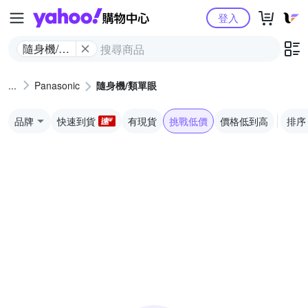
Yahoo購物中心
登入
隨身機/類
單眼
Panasonic
隨身機/類單眼
品牌
快速到貨
有現貨
挑戰低價
價格低到高
排序