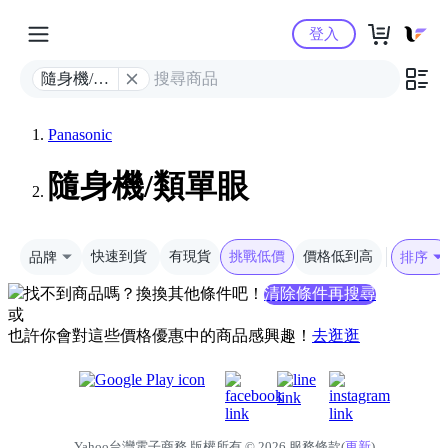
Yahoo購物中心
登入
隨身機/類
單眼
Panasonic
隨身機/類單眼
品牌
快速到貨
有現貨
挑戰低價
價格低到高
排序
找不到商品嗎？換換其他條件吧！
清除條件再搜尋
或
也許你會對這些價格優惠中的商品感興趣！
去逛逛
Yahoo台灣電子商務 版權所有 © 2026 服務條款(
更新
)