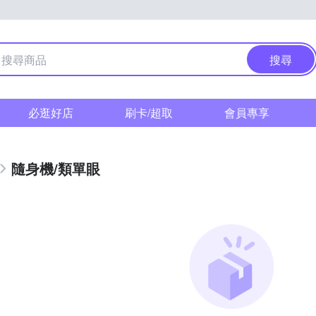
搜尋
必逛好店
刷卡/超取
會員專享
隨身機/類單眼