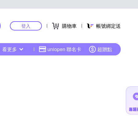
購物車
帳號綁定送
登入
看更多
uniopen 聯名卡
超贈點