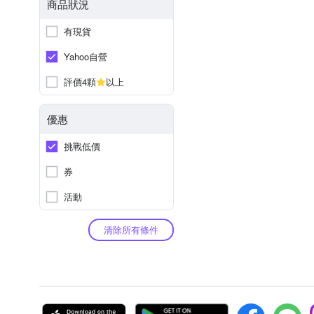
商品狀況
有現貨
Yahoo自營
評價4顆
以上
優惠
挑戰低價
券
活動
清除所有條件