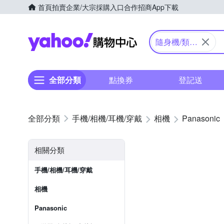
首頁
拍賣
企業/大宗採購入口
合作招商
App下載
Yahoo購物中心
隨身機/類單
眼
全部分類
點換券
登記送
手機/相機/耳機/穿戴
相機
Panasonic
相關分類
手機/相機/耳機/穿戴
相機
Panasonic