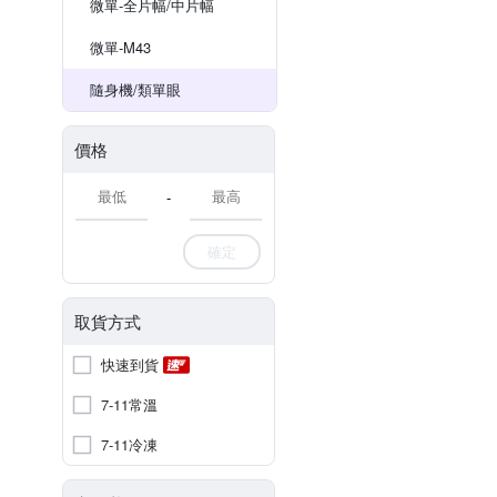
微單-全片幅/中片幅
微單-M43
隨身機/類單眼
價格
-
確定
取貨方式
快速到貨
7-11常溫
7-11冷凍