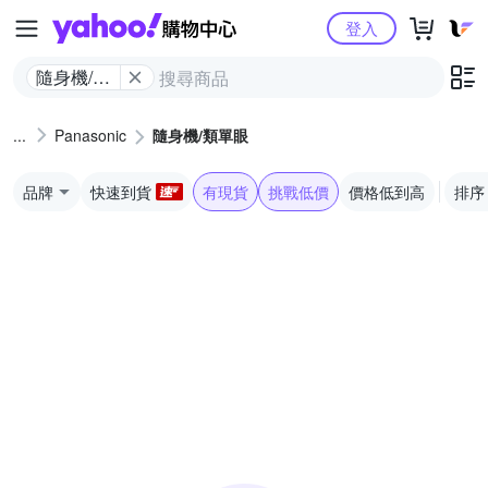
Yahoo購物中心
登入
隨身機/類
單眼
Panasonic
隨身機/類單眼
品牌
快速到貨
有現貨
挑戰低價
價格低到高
排序