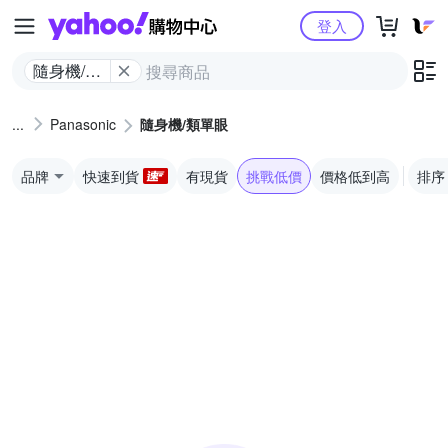
Yahoo購物中心
登入
隨身機/類
單眼
Panasonic
隨身機/類單眼
品牌
快速到貨
有現貨
挑戰低價
價格低到高
排序