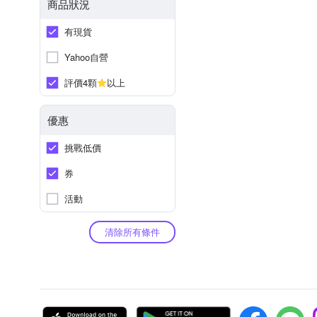
商品狀況
有現貨
Yahoo自營
評價4顆
以上
優惠
挑戰低價
券
活動
清除所有條件