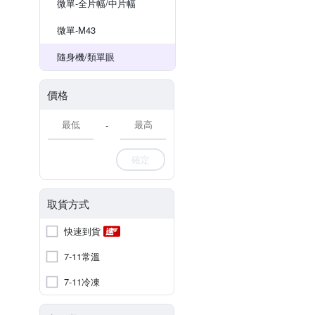
微單-全片幅/中片幅
微單-M43
隨身機/類單眼
價格
-
確定
取貨方式
快速到貨
7-11常溫
7-11冷凍