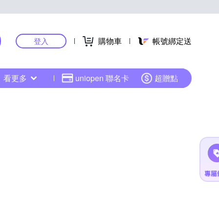
購物車
帳號綁定送
登入
看更多
uniopen 聯名卡
超贈點