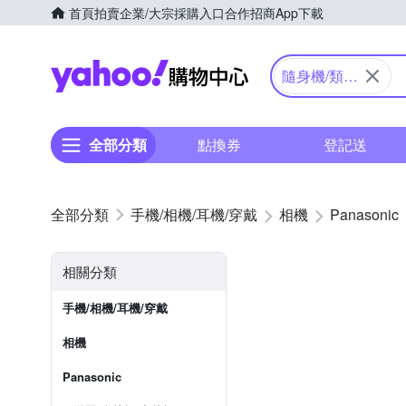
首頁
拍賣
企業/大宗採購入口
合作招商
App下載
Yahoo購物中心
隨身機/類單
眼
全部分類
點換券
登記送
手機/相機/耳機/穿戴
相機
Panasonic
相關分類
手機/相機/耳機/穿戴
相機
Panasonic