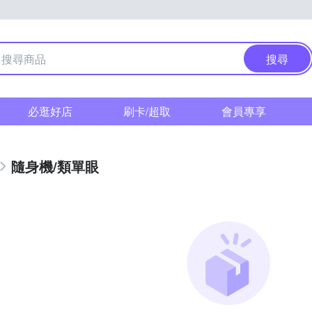
搜尋
必逛好店
刷卡/超取
會員專享
隨身機/類單眼