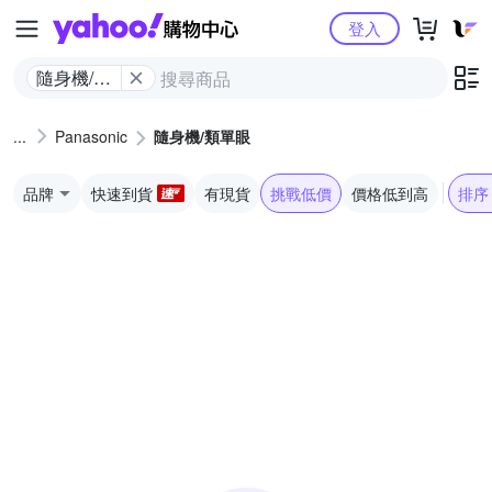
Yahoo購物中心
登入
隨身機/類
單眼
Panasonic
隨身機/類單眼
品牌
快速到貨
有現貨
挑戰低價
價格低到高
排序