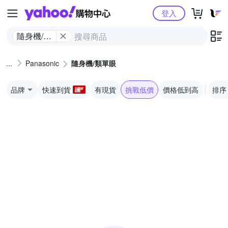
Yahoo購物中心
登入
隨身機/類
單眼
Panasonic
隨身機/類單眼
品牌
快速到貨
有現貨
挑戰低價
價格低到高
排序