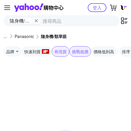
Yahoo購物中心
登入
隨身機/類
單眼
Panasonic
隨身機/類單眼
品牌
快速到貨
有現貨
挑戰低價
價格低到高
排序