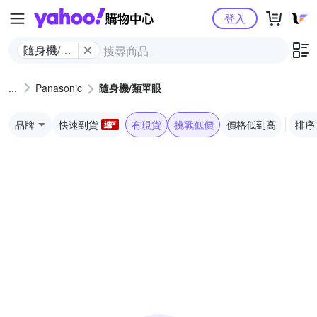
Yahoo購物中心
登入
隨身機/類
單眼
Panasonic
隨身機/類單眼
品牌
快速到貨
有現貨
挑戰低價
價格低到高
排序