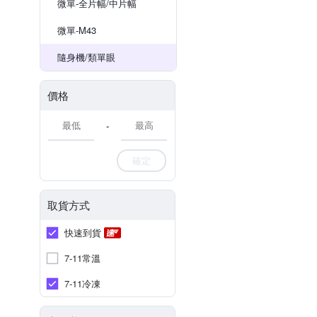
微單-全片幅/中片幅
微單-M43
隨身機/類單眼
價格
-
確定
取貨方式
快速到貨
7-11常溫
7-11冷凍