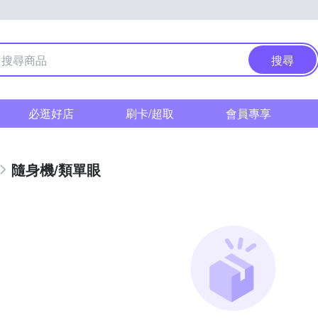
搜尋
必逛好店
刷卡/超取
會員專享
隨身機/類單眼