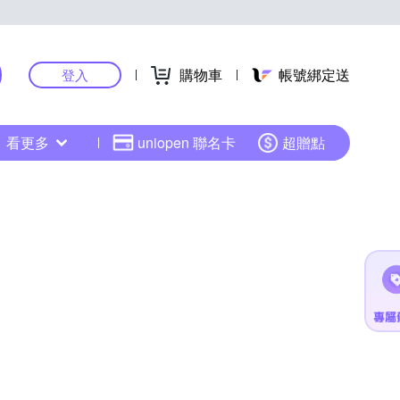
購物車
帳號綁定送
登入
看更多
uniopen 聯名卡
超贈點