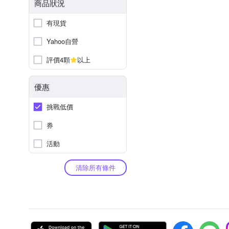
商品狀況
有現貨
Yahoo自營
評價4顆
以上
優惠
挑戰低價
券
活動
清除所有條件