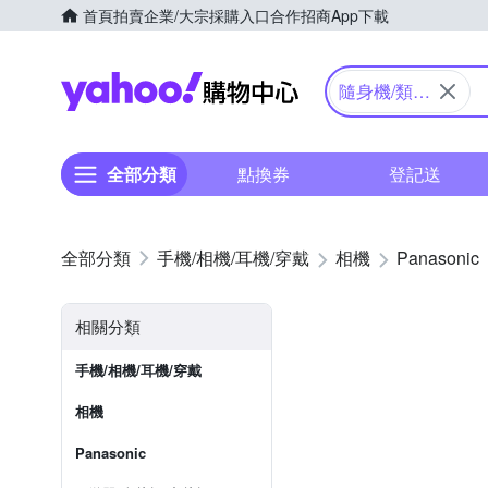
首頁
拍賣
企業/大宗採購入口
合作招商
App下載
Yahoo購物中心
隨身機/類單
眼
全部分類
點換券
登記送
手機/相機/耳機/穿戴
相機
Panasonic
相關分類
手機/相機/耳機/穿戴
相機
Panasonic