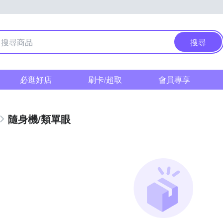
搜尋
必逛好店
刷卡/超取
會員專享
隨身機/類單眼