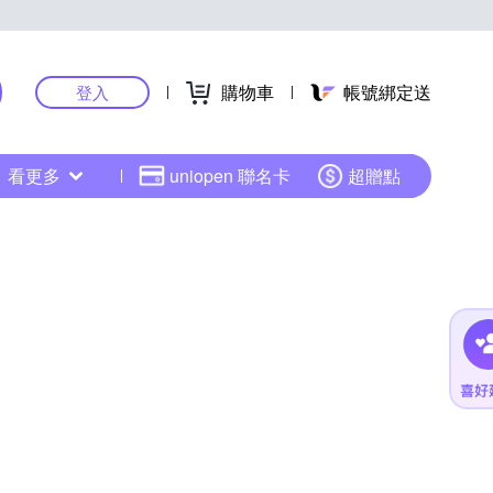
購物車
帳號綁定送
登入
看更多
uniopen 聯名卡
超贈點