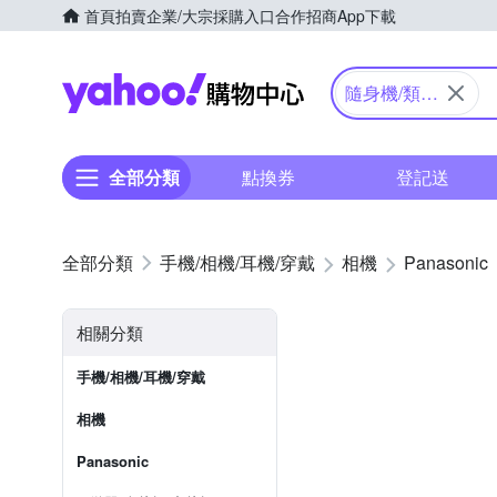
首頁
拍賣
企業/大宗採購入口
合作招商
App下載
Yahoo購物中心
隨身機/類單
眼
全部分類
點換券
登記送
手機/相機/耳機/穿戴
相機
Panasonic
相關分類
手機/相機/耳機/穿戴
相機
Panasonic