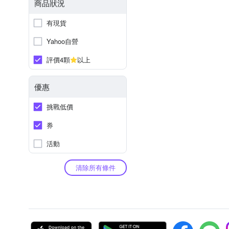
商品狀況
有現貨
Yahoo自營
評價4顆
以上
優惠
挑戰低價
券
活動
清除所有條件