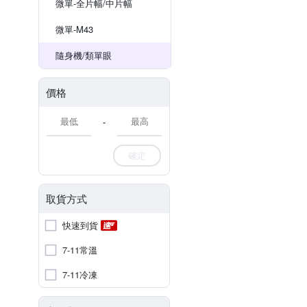
微單-全片幅/中片幅
微單-M43
隨身機/類單眼
價格
-
確定
取貨方式
快速到貨
7-11常溫
7-11冷凍