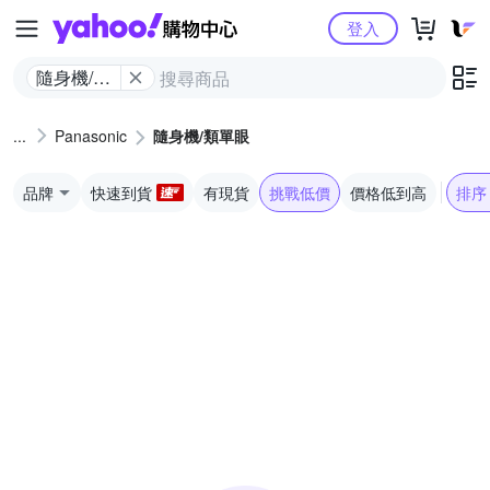
Yahoo購物中心
登入
隨身機/類
單眼
Panasonic
隨身機/類單眼
品牌
快速到貨
有現貨
挑戰低價
價格低到高
排序