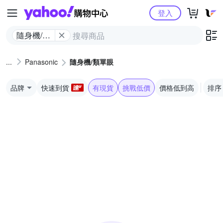
Yahoo購物中心
登入
隨身機/類
單眼
Panasonic
隨身機/類單眼
品牌
快速到貨
有現貨
挑戰低價
價格低到高
排序