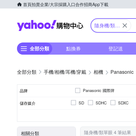
首頁
拍賣
企業/大宗採購入口
合作招商
App下載
Yahoo購物中心
隨身機/類單
眼
全部分類
點換券
登記送
手機/相機/耳機/穿戴
相機
Panasonic
Panasonic 國際牌
品牌
SD
SDHC
SDXC
儲存媒介
品牌名稱
公司貨
類單眼相機(PASM功能)
2.5~2.9吋
1601萬~2000萬像素
1/2.3吋 CMOS
可觸控式螢幕
3.0吋以上
200
TFT LCD
M4/3
來源
相機類型
螢幕尺寸
有效像素
螢幕類型
影像感應器
隨身機/類單眼 4 筆結果
相關分類