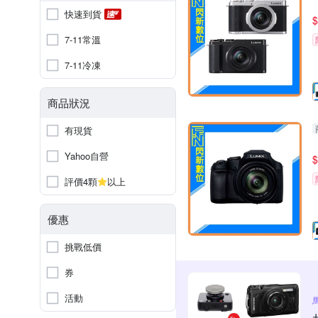
快速到貨
$
7-11常溫
7-11冷凍
商品狀況
有現貨
Yahoo自營
$
評價4顆
以上
優惠
挑戰低價
券
活動