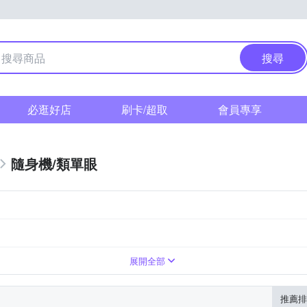
搜尋
必逛好店
刷卡/超取
會員專享
隨身機/類單眼
1萬~3000萬像素
無
翻轉式螢幕
展開全部
推薦排