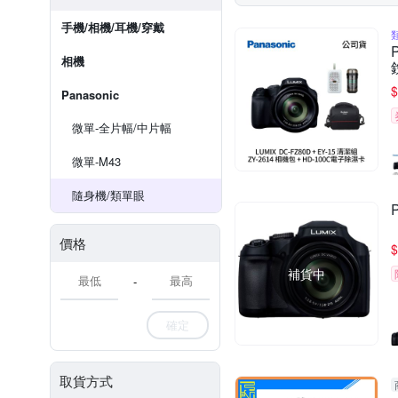
手機/相機/耳機/穿戴
相機
$
Panasonic
微單-全片幅/中片幅
微單-M43
隨身機/類單眼
價格
$
補貨中
-
確定
取貨方式