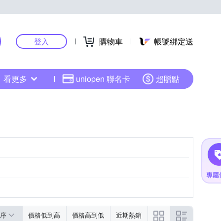
購物車
帳號綁定送
登入
看更多
uniopen 聯名卡
超贈點
序
價格低到高
價格高到低
近期熱銷