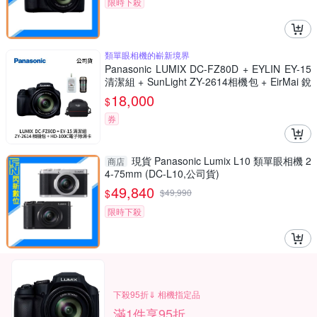
限時下殺
類單眼相機的嶄新境界
Panasonic LUMIX DC-FZ80D + EYLIN EY-15
清潔組 + SunLight ZY-2614相機包 + EirMai 銳
瑪 HD-100C電子除濕卡 FZ80D (公司貨)
18,000
$
券
現貨 Panasonic Lumix L10 類單眼相機 2
商店
4-75mm (DC-L10,公司貨)
49,840
$
$
49,990
限時下殺
下殺95折⇓ 相機指定品
滿1件享95折