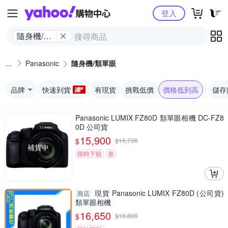
Yahoo購物中心
登入
隨身機/類
單眼
Panasonic
隨身機/類單眼
品牌
快速到貨
有現貨
挑戰低價
價格低到高
儲存
Panasonic LUMIX FZ80D 類單眼相機 DC-FZ8
0D 公司貨
15,900
$
$
16,736
補貨中
限時下殺
券
現貨 Panasonic LUMIX FZ80D (公司貨)
商店
類單眼相機
16,650
$
$
16,800