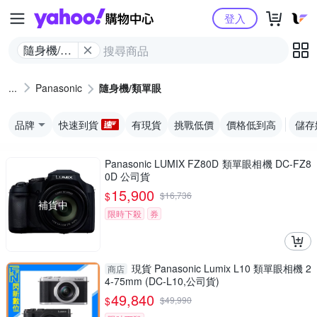
Yahoo購物中心
登入
隨身機/類
單眼
Panasonic
隨身機/類單眼
品牌
快速到貨
有現貨
挑戰低價
價格低到高
儲存
Panasonic LUMIX FZ80D 類單眼相機 DC-FZ8
0D 公司貨
15,900
$
$
16,736
補貨中
限時下殺
券
現貨 Panasonic Lumix L10 類單眼相機 2
商店
4-75mm (DC-L10,公司貨)
49,840
$
$
49,990