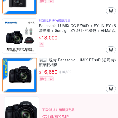
限時下殺
類單眼相機的嶄新境界
Panasonic LUMIX DC-FZ80D + EYLIN EY-15
清潔組 + SunLight ZY-2614相機包 + EirMai 銳
瑪 HD-100C電子除濕卡 FZ80D (公司貨)
18,000
$
券
現貨 Panasonic LUMIX FZ80D (公司貨)
商店
類單眼相機
16,650
$
$
16,800
限時下殺
下殺95折⇓ 相機指定品
滿1件享95折