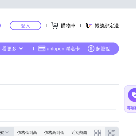
購物車
帳號綁定送
登入
看更多
uniopen 聯名卡
超贈點
架
價格低到高
價格高到低
近期熱銷