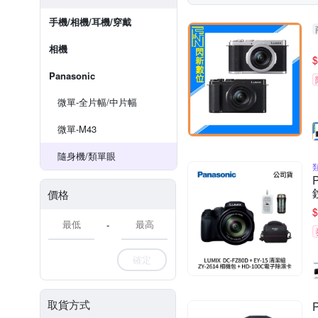
手機/相機/耳機/穿戴
相機
$
Panasonic
微單-全片幅/中片幅
微單-M43
隨身機/類單眼
價格
$
-
確定
取貨方式