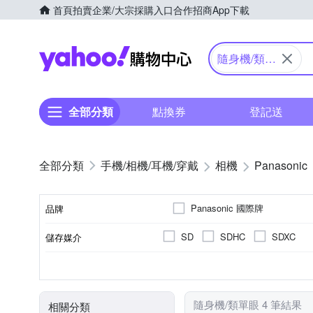
首頁
拍賣
企業/大宗採購入口
合作招商
App下載
Yahoo購物中心
隨身機/類單
眼
全部分類
點換券
登記送
手機/相機/耳機/穿戴
相機
Panasonic
Panasonic 國際牌
品牌
SD
SDHC
SDXC
儲存媒介
品牌名稱
公司貨
類單眼相機(PASM功能)
2.5~2.9吋
1601萬~2000萬像素
1/2.3吋 CMOS
可觸控式螢幕
3.0吋以上
200
TFT LCD
M4/3
來源
相機類型
螢幕尺寸
有效像素
螢幕類型
影像感應器
隨身機/類單眼 4 筆結果
相關分類