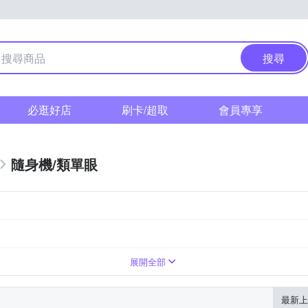
搜尋
必逛好店
刷卡/超取
會員專享
隨身機/類單眼
1萬~3000萬像素
無
翻轉式螢幕
展開全部
最新上