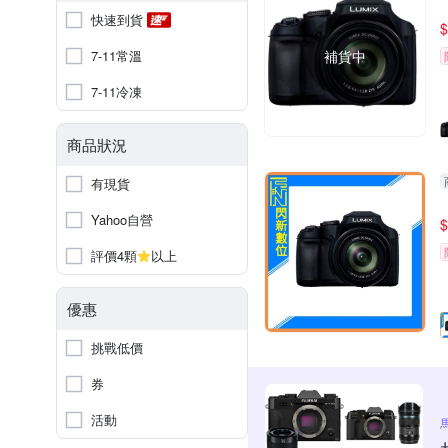
快速到貨
$
7-11常溫
補貨中
7-11冷凍
商品狀況
有現貨
Yahoo自營
$
評價4顆
以上
優惠
挑戰低價
券
活動