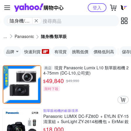
Yahoo購物中心
登入
隨身機/類
單眼
Panasonic
隨身機/類單眼
品牌
快速到貨
有現貨
挑戰低價
價格低到高
儲存
現貨 Panasonic Lumix L10 類單眼相機 2
商店
4-75mm (DC-L10,公司貨)
49,840
$
$
49,990
限時下殺
類單眼相機的嶄新境界
Panasonic LUMIX DC-FZ80D + EYLIN EY-15
清潔組 + SunLight ZY-2614相機包 + EirMai 銳
瑪 HD-100C電子除濕卡 FZ80D (公司貨)
18,000
$