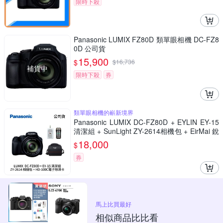
限時下殺
Panasonic LUMIX FZ80D 類單眼相機 DC-FZ8
0D 公司貨
15,900
$
$
16,736
補貨中
限時下殺
券
類單眼相機的嶄新境界
Panasonic LUMIX DC-FZ80D + EYLIN EY-15
清潔組 + SunLight ZY-2614相機包 + EirMai 銳
瑪 HD-100C電子除濕卡 FZ80D (公司貨)
18,000
$
券
馬上比買最好
相似商品比比看