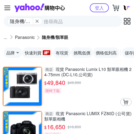
Yahoo購物中心
登入
隨身機/類
單眼
Panasonic
隨身機/類單眼
品牌
快速到貨
有現貨
挑戰低價
價格低到高
儲存
現貨 Panasonic Lumix L10 類單眼相機 2
商店
4-75mm (DC-L10,公司貨)
49,840
$
$
49,990
限時下殺
現貨 Panasonic LUMIX FZ80D (公司貨)
商店
類單眼相機
16,650
$
$
16,800