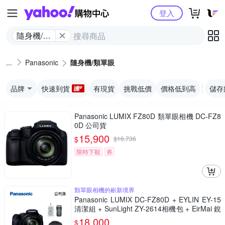
Yahoo購物中心
登入
隨身機/類
單眼
Panasonic
隨身機/類單眼
品牌
快速到貨
有現貨
挑戰低價
價格低到高
儲存
Panasonic LUMIX FZ80D 類單眼相機 DC-FZ8
0D 公司貨
15,900
$
$
16,736
限時下殺
券
類單眼相機的嶄新境界
Panasonic LUMIX DC-FZ80D + EYLIN EY-15
清潔組 + SunLight ZY-2614相機包 + EirMai 銳
瑪 HD-100C電子除濕卡 FZ80D (公司貨)
18,000
$