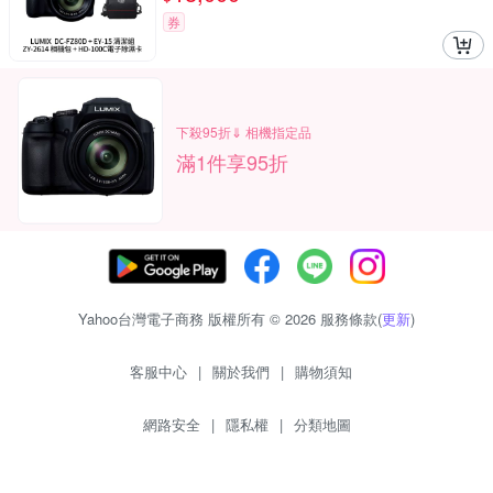
券
下殺95折⇓ 相機指定品
滿1件享95折
Yahoo台灣電子商務 版權所有 © 2026 服務條款(
更新
)
客服中心
|
關於我們
|
購物須知
網路安全
|
隱私權
|
分類地圖