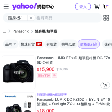
Yahoo購物中心
登入
隨身機/類
單眼
Panasonic
隨身機/類單眼
品牌
快速到貨
有現貨
挑戰低價
價格低到高
儲存
Panasonic LUMIX FZ80D 類單眼相機 DC-FZ8
0D 公司貨
15,900
$
$
16,736
補貨中
限時下殺
券
類單眼相機的嶄新境界
Panasonic LUMIX DC-FZ80D + EYLIN EY-15
清潔組 + SunLight ZY-2614相機包 + EirMai 銳
瑪 HD-100C電子除濕卡 FZ80D (公司貨)
18,000
$