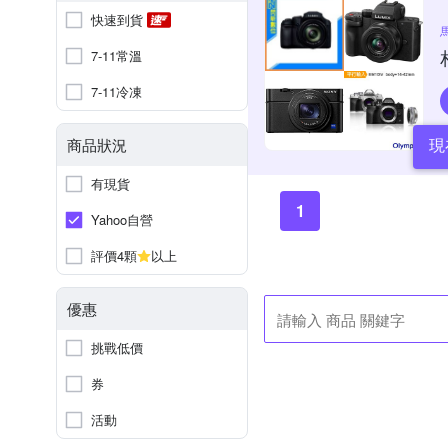
快速到貨
7-11常溫
7-11冷凍
現
商品狀況
有現貨
1
Yahoo自營
評價4顆
以上
優惠
挑戰低價
券
活動