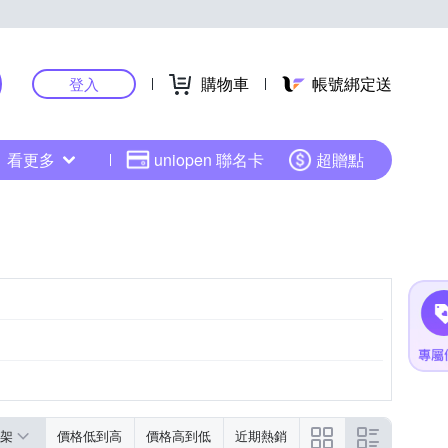
購物車
帳號綁定送
登入
看更多
uniopen 聯名卡
超贈點
架
價格低到高
價格高到低
近期熱銷