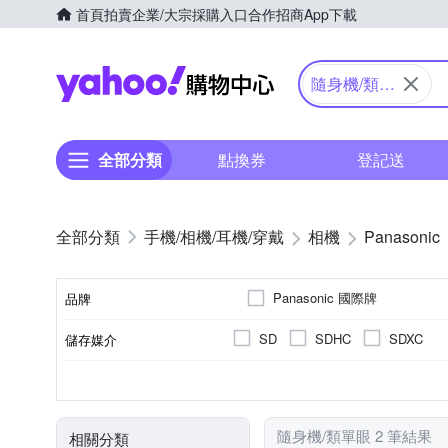
首頁
拍賣
企業/大宗採購入口
合作招商
App下載
Yahoo購物中心
隨身機/類單
眼
全部分類
點換券
登記送
手機/相機/耳機/穿戴
相機
Panasonic
Panasonic 國際牌
品牌
SD
SDHC
SDXC
儲存媒介
品牌名稱
公司貨
1601萬~2000萬像素
類單眼相機(PASM功能)
3.0吋以上
61倍以上變焦鏡頭
可觸控式螢幕
41~6
TFT LCD
來源
有效像素
相機類型
螢幕尺寸
螢幕類型
光學變焦
隨身機/類單眼 2 筆結果
相關分類