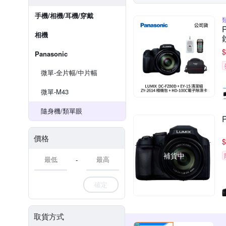
手機/相機/耳機/穿戴
相機
$
Panasonic
微單-全片幅/中片幅
微單-M43
隨身機/類單眼
價格
$
補貨中
-
確定
取貨方式