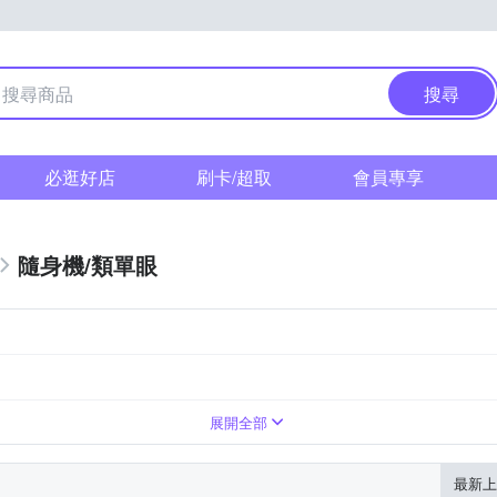
搜尋
必逛好店
刷卡/超取
會員專享
隨身機/類單眼
0倍變焦鏡頭
展開全部
最新上