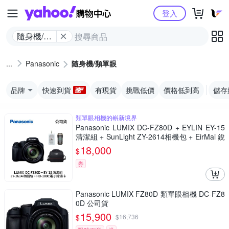
Yahoo購物中心
登入
隨身機/類
單眼
Panasonic
隨身機/類單眼
品牌
快速到貨
有現貨
挑戰低價
價格低到高
儲存
類單眼相機的嶄新境界
Panasonic LUMIX DC-FZ80D + EYLIN EY-15
清潔組 + SunLight ZY-2614相機包 + EirMai 銳
瑪 HD-100C電子除濕卡 FZ80D (公司貨)
18,000
$
券
Panasonic LUMIX FZ80D 類單眼相機 DC-FZ8
0D 公司貨
15,900
$
$
16,736