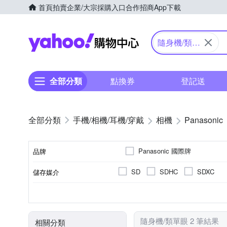
首頁
拍賣
企業/大宗採購入口
合作招商
App下載
Yahoo購物中心
隨身機/類單
眼
全部分類
點換券
登記送
手機/相機/耳機/穿戴
相機
Panasonic
Panasonic 國際牌
品牌
SD
SDHC
SDXC
儲存媒介
品牌名稱
公司貨
1601萬~2000萬像素
類單眼相機(PASM功能)
3.0吋以上
61倍以上變焦鏡頭
可觸控式螢幕
41~6
TFT LCD
來源
有效像素
相機類型
螢幕尺寸
螢幕類型
光學變焦
隨身機/類單眼 2 筆結果
相關分類