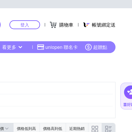
購物車
帳號綁定送
登入
看更多
uniopen 聯名卡
超贈點
價
價格低到高
價格高到低
近期熱銷