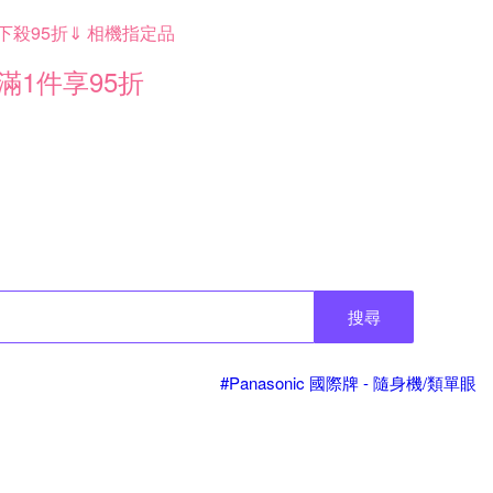
下殺95折⇓ 相機指定品
滿1件享95折
搜尋
#Panasonic 國際牌 - 隨身機/類單眼