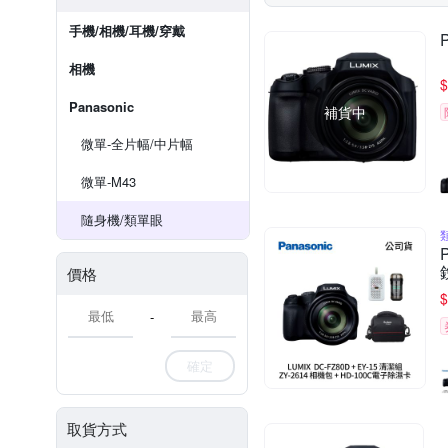
手機/相機/耳機/穿戴
相機
$
Panasonic
補貨中
微單-全片幅/中片幅
微單-M43
隨身機/類單眼
價格
$
-
確定
取貨方式