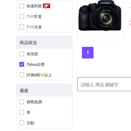
快速到貨
7-11常溫
7-11冷凍
商品狀況
1
有現貨
Yahoo自營
評價4顆
以上
優惠
挑戰低價
券
活動