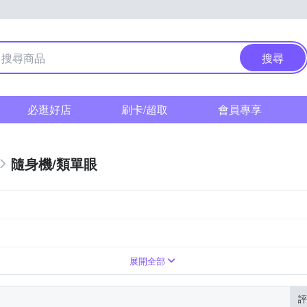
搜尋
必逛好店
刷卡/超取
會員專享
隨身機/類單眼
0倍變焦鏡頭
展開全部
評