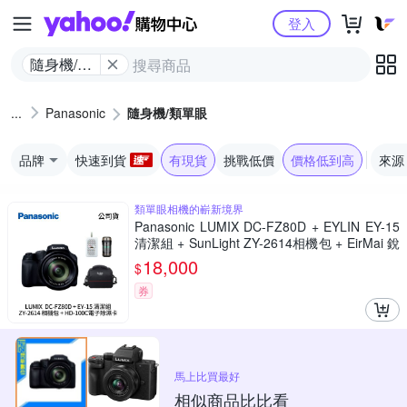
Yahoo購物中心
登入
隨身機/類
單眼
Panasonic
隨身機/類單眼
品牌
快速到貨
有現貨
挑戰低價
價格低到高
來源
類單眼相機的嶄新境界
Panasonic LUMIX DC-FZ80D + EYLIN EY-15
清潔組 + SunLight ZY-2614相機包 + EirMai 銳
瑪 HD-100C電子除濕卡 FZ80D (公司貨)
18,000
$
券
馬上比買最好
相似商品比比看