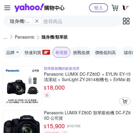
Yahoo購物中心
登入
隨身機/類
單眼
Panasonic
隨身機/類單眼
品牌
快速到貨
有現貨
挑戰低價
價格低到高
儲存
類單眼相機的嶄新境界
Panasonic LUMIX DC-FZ80D + EYLIN EY-15
清潔組 + SunLight ZY-2614相機包 + EirMai 銳
瑪 HD-100C電子除濕卡 FZ80D (公司貨)
18,000
$
券
Panasonic LUMIX FZ80D 類單眼相機 DC-FZ8
0D 公司貨
15,900
$
$
16,736