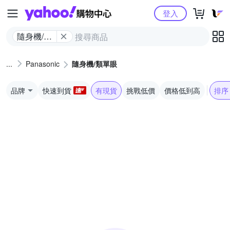
Yahoo購物中心
登入
隨身機/類
單眼
Panasonic
隨身機/類單眼
品牌
快速到貨
有現貨
挑戰低價
價格低到高
排序