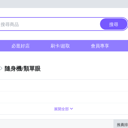
搜尋
必逛好店
刷卡/超取
會員專享
隨身機/類單眼
展開全部
推薦排