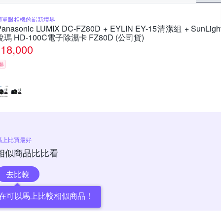
類單眼相機的嶄新境界
Panasonic LUMIX DC-FZ80D + EYLIN EY-15清潔組 + SunLigh
銳瑪 HD-100C電子除濕卡 FZ80D (公司貨)
18,000
券
馬上比買最好
相似商品比比看
去比較
在可以馬上比較相似商品！