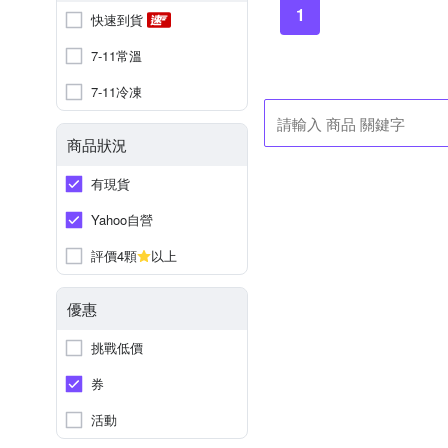
1
快速到貨
7-11常溫
7-11冷凍
商品狀況
有現貨
Yahoo自營
評價4顆
以上
優惠
挑戰低價
券
活動