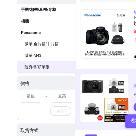
手機/相機/耳機/穿戴
相機
$
Panasonic
微單-全片幅/中片幅
微單-M43
隨身機/類單眼
價格
-
確定
現
取貨方式