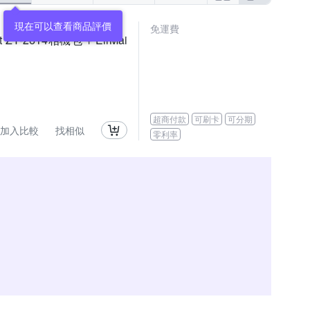
現在可以查看商品評價
免運費
t ZY-2614相機包 + EirMai
超商付款
可刷卡
可分期
加入比較
找相似
零利率