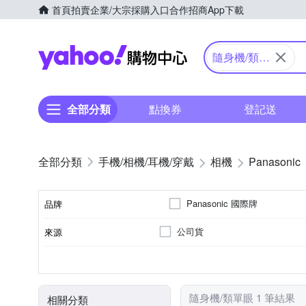
首頁
拍賣
企業/大宗採購入口
合作招商
App下載
Yahoo購物中心
隨身機/類單
眼
全部分類
點換券
登記送
手機/相機/耳機/穿戴
相機
Panasonic
Panasonic 國際牌
品牌
公司貨
來源
品牌名稱
61倍以上變焦鏡頭
1/2.3吋 CMOS
1601萬~2000萬像素
類單眼相機(PASM功能)
3.0吋以上
SD
SDHC
SDXC
儲存媒介
光學變焦
影像感應器
有效像素
相機類型
螢幕尺寸
隨身機/類單眼 1 筆結果
相關分類