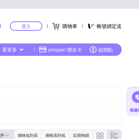
購物車
帳號綁定送
登入
看更多
uniopen 聯名卡
超贈點
序
價格低到高
價格高到低
近期熱銷