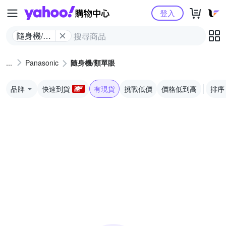
Yahoo購物中心
登入
隨身機/類
單眼
Panasonic
隨身機/類單眼
品牌
快速到貨
有現貨
挑戰低價
價格低到高
排序