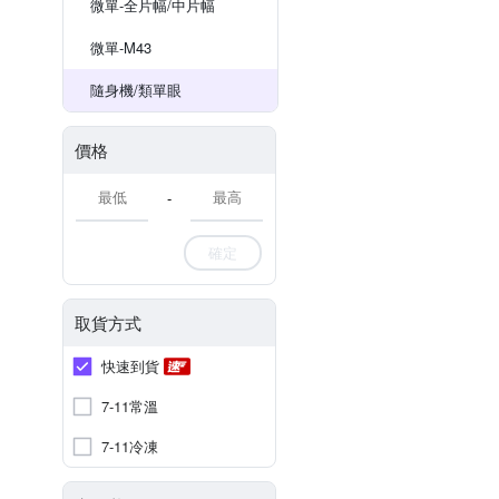
微單-全片幅/中片幅
微單-M43
隨身機/類單眼
價格
-
確定
取貨方式
快速到貨
7-11常溫
7-11冷凍