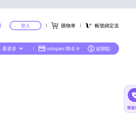
購物車
帳號綁定送
登入
看更多
uniopen 聯名卡
超贈點