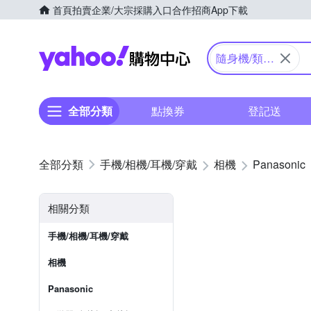
首頁
拍賣
企業/大宗採購入口
合作招商
App下載
Yahoo購物中心
隨身機/類單
眼
全部分類
點換券
登記送
手機/相機/耳機/穿戴
相機
Panasonic
相關分類
手機/相機/耳機/穿戴
相機
Panasonic