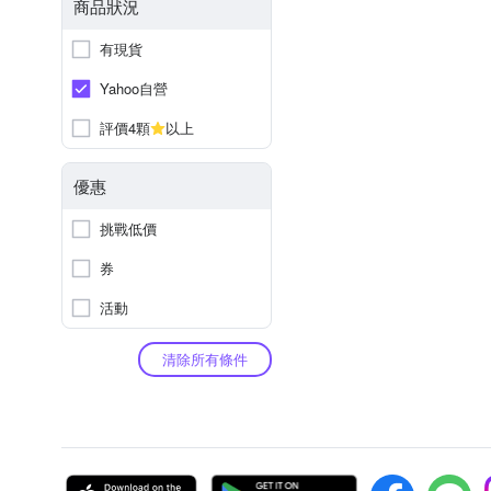
商品狀況
有現貨
Yahoo自營
評價4顆
以上
優惠
挑戰低價
券
活動
清除所有條件