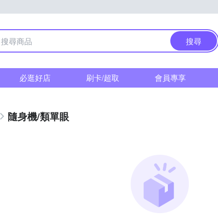
搜尋
必逛好店
刷卡/超取
會員專享
隨身機/類單眼