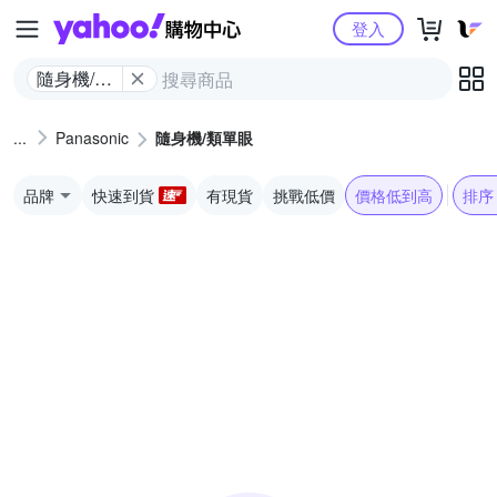
Yahoo購物中心
登入
隨身機/類
單眼
Panasonic
隨身機/類單眼
品牌
快速到貨
有現貨
挑戰低價
價格低到高
排序