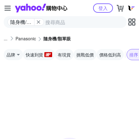
Yahoo購物中心
登入
隨身機/類
單眼
Panasonic
隨身機/類單眼
品牌
快速到貨
有現貨
挑戰低價
價格低到高
排序