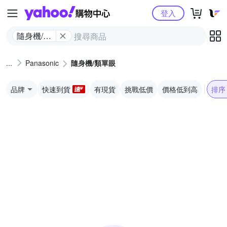
Yahoo購物中心
登入
隨身機/類
單眼
Panasonic
隨身機/類單眼
品牌
快速到貨
有現貨
挑戰低價
價格低到高
排序