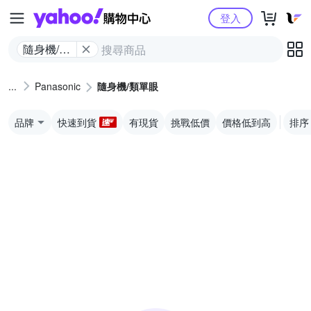
Yahoo購物中心
登入
隨身機/類
單眼
Panasonic
隨身機/類單眼
品牌
快速到貨
有現貨
挑戰低價
價格低到高
排序