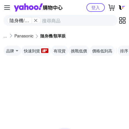
Yahoo購物中心
登入
隨身機/類
單眼
Panasonic
隨身機/類單眼
品牌
快速到貨
有現貨
挑戰低價
價格低到高
排序