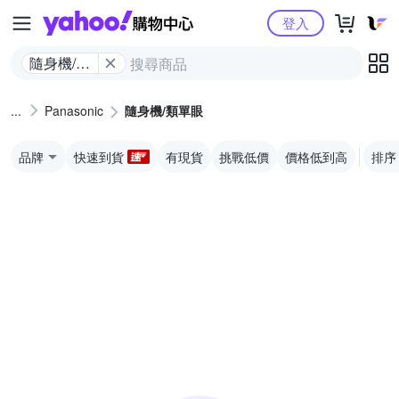
Yahoo購物中心
登入
隨身機/類
單眼
Panasonic
隨身機/類單眼
品牌
快速到貨
有現貨
挑戰低價
價格低到高
排序