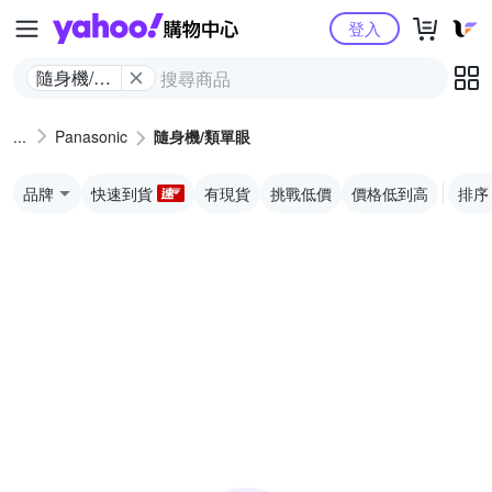
Yahoo購物中心
登入
隨身機/類
單眼
Panasonic
隨身機/類單眼
品牌
快速到貨
有現貨
挑戰低價
價格低到高
排序