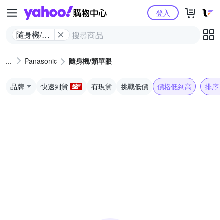
Yahoo購物中心
登入
隨身機/類
單眼
Panasonic
隨身機/類單眼
品牌
快速到貨
有現貨
挑戰低價
價格低到高
排序