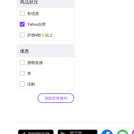
商品狀況
有現貨
Yahoo自營
評價4顆
以上
優惠
挑戰低價
券
活動
清除所有條件