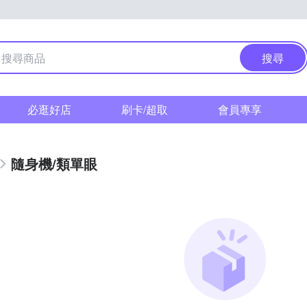
搜尋
必逛好店
刷卡/超取
會員專享
隨身機/類單眼