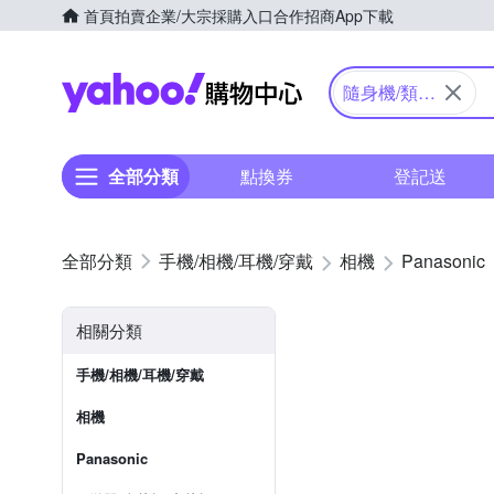
首頁
拍賣
企業/大宗採購入口
合作招商
App下載
Yahoo購物中心
隨身機/類單
眼
全部分類
點換券
登記送
手機/相機/耳機/穿戴
相機
Panasonic
相關分類
手機/相機/耳機/穿戴
相機
Panasonic