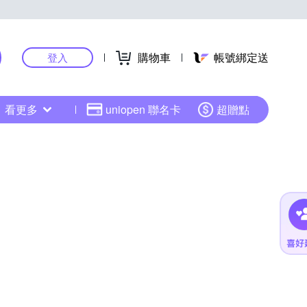
購物車
帳號綁定送
登入
看更多
uniopen 聯名卡
超贈點