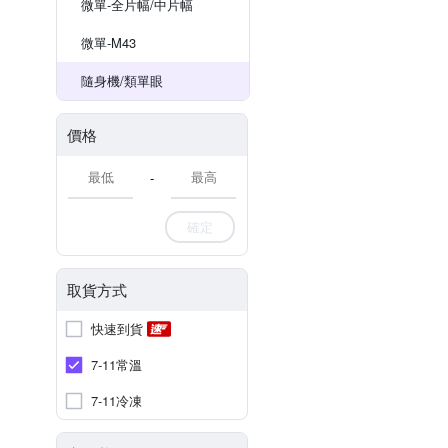
微單-全片幅/中片幅
微單-M43
隨身機/類單眼
價格
-
確定
取貨方式
快速到貨
7-11常溫
7-11冷凍